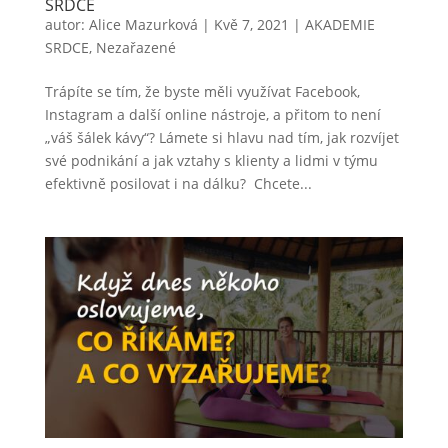
SRDCE
autor:
Alice Mazurková
|
Kvě 7, 2021
|
AKADEMIE
SRDCE
,
Nezařazené
Trápíte se tím, že byste měli využívat Facebook,
Instagram a další online nástroje, a přitom to není
„váš šálek kávy“? Lámete si hlavu nad tím, jak rozvíjet
své podnikání a jak vztahy s klienty a lidmi v týmu
efektivně posilovat i na dálku? Chcete...